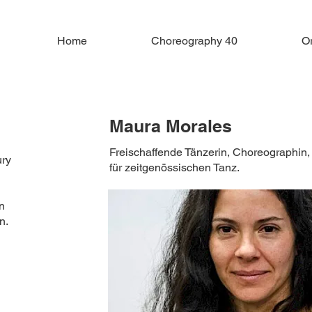
Home
Choreography 40
O
Maura Morales
Freischaffende Tänzerin, Choreographin,
ury
für zeitgenössischen Tanz.
n
n.