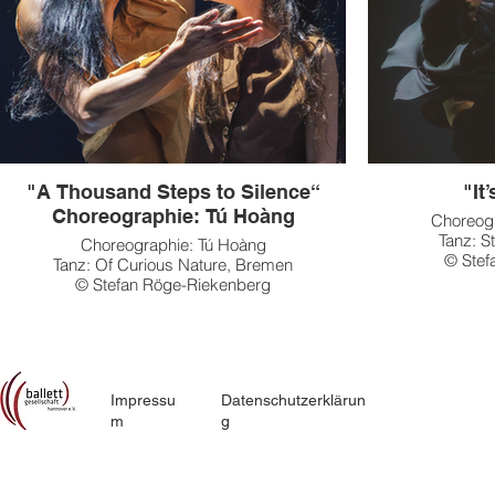
"A Thousand Steps to Silence“
"It
Choreographie: Tú Hoàng
Choreog
Tanz: S
Choreographie: Tú Hoàng
© Stef
Tanz: Of Curious Nature, Bremen
© Stefan Röge-Riekenberg
Impressu
Datenschutzerklärun
m
g